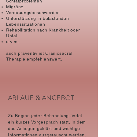
Schlafproblemen
Migräne
Verdauungsbeschwerden
Unterstützung in belastenden
Lebenssituationen
Rehabilitation nach Krankheit oder
Unfall​
u.v.m.
auch präventiv ist Craniosacral
Therapie empfehlenswert.
ABLAUF & ANGEBOT
Zu Beginn jeder Behandlung findet
ein kurzes Vorgespräch statt, in dem
das Anliegen geklärt und wichtige
Informationen ausgetauscht werden.