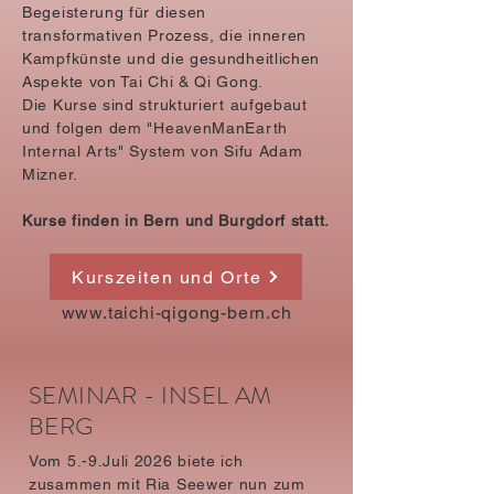
Begeisterung für diesen
transformativen Prozess, die inneren
Kampfkünste und die gesundheitlichen
Aspekte von Tai Chi & Qi Gong.
Die Kurse sind strukturiert aufgebaut
und folgen dem "HeavenManEarth
Internal Arts" System von Sifu Adam
Mizner.
Kurse finden in Bern und Burgdorf statt.
Kurszeiten und Orte
www.taichi-qigong-bern.ch
SEMINAR - INSEL AM
BERG
Vom 5.-9.Juli 2026 biete ich
zusammen mit Ria Seewer nun zum